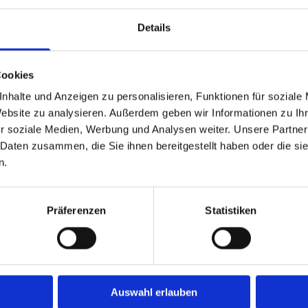
Details
oll- oder Teilzeit!
Cookies
nhalte und Anzeigen zu personalisieren, Funktionen für soziale
eine/n PTA (m/w/d) zur Unterstützung.
Website zu analysieren. Außerdem geben wir Informationen zu I
" oder "alter Hase"!
r soziale Medien, Werbung und Analysen weiter. Unsere Partner
 Daten zusammen, die Sie ihnen bereitgestellt haben oder die s
t/in (PTA) und auf der Suche nach einer neuen Arbeitsstelle
n.
r Apotheke am Theater Hildesheim, genau richtig!
Präferenzen
Statistiken
n Wert auf eine persönliche und engagierte Kundenberatung.
rakter – inklusive Bürohund, einem charmanten kleinen Dacke
eit und die Möglichkeit, Ihre Stärken bei uns voll einzubringen.
Auswahl erlauben