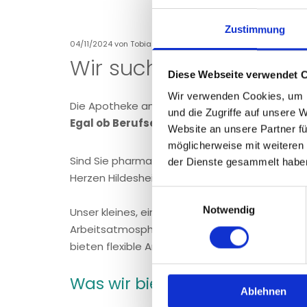
Zustimmung
04/11/2024
von Tobias Langer
Wir suchen eine PTA in V
Diese Webseite verwendet 
Wir verwenden Cookies, um I
Die Apotheke am Theater in Hildesheim sucht 
und die Zugriffe auf unsere 
Egal ob Berufseinsteiger, "Wiedereinsteiger
Website an unsere Partner fü
möglicherweise mit weiteren
Sind Sie pharmazeutisch-technische/r Assisten
der Dienste gesammelt habe
Herzen Hildesheims? Dann sind Sie bei uns, de
Einwilligungsauswahl
Notwendig
Unser kleines, eingespieltes Team legt große
Arbeitsatmosphäre und ein Arbeitsplatz mit Cha
bieten flexible Arbeitszeiten in Voll- oder Teilz
Was wir bieten:
Ablehnen