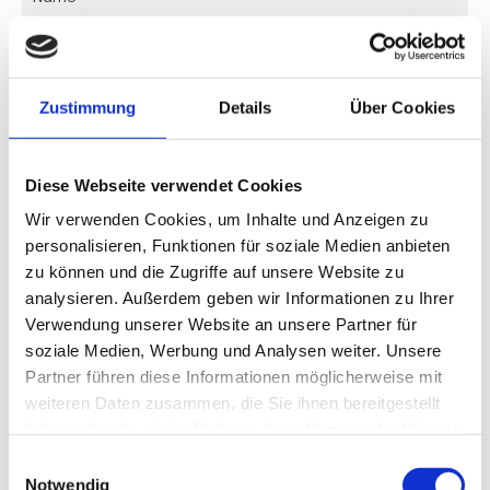
Zustimmung
Details
Über Cookies
IHRE NACHRICHT
Diese Webseite verwendet Cookies
Wir verwenden Cookies, um Inhalte und Anzeigen zu
personalisieren, Funktionen für soziale Medien anbieten
zu können und die Zugriffe auf unsere Website zu
analysieren. Außerdem geben wir Informationen zu Ihrer
Verwendung unserer Website an unsere Partner für
soziale Medien, Werbung und Analysen weiter. Unsere
Ich habe die Datenschutzerklärung zur
Kenntnis genommen. Ich stimme einer
Partner führen diese Informationen möglicherweise mit
elektronischen Speicherung und Verarbeitung
weiteren Daten zusammen, die Sie ihnen bereitgestellt
meiner eingegebenen Daten zur Beantwortung
haben oder die sie im Rahmen Ihrer Nutzung der Dienste
meiner Anfrage zu. *
gesammelt haben.
Einwilligungsauswahl
Notwendig