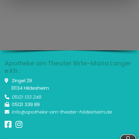
Apotheke am Theater Birte-Maria Langer
e.Kfr.
Zingel 29

31134 Hildesheim
05121 133 249

05121 339 89

info@apotheke-am-theater-hildesheim.de


